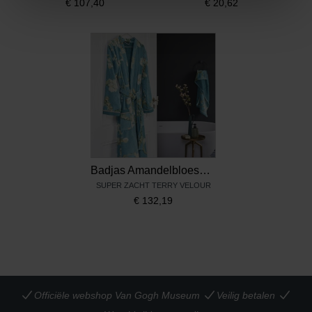
€
107,40
€
20,62
Badjas Amandelbloesem, Beddinghouse x Van Gogh Museum
SUPER ZACHT TERRY VELOUR
€
132,19
Officiële webshop Van Gogh Museum
Veilig betalen