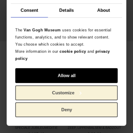
Consent
Details
About
The
Van Gogh Museum
uses cookies for essential
functions, analytics, and to show relevant content.
You choose which cookies to accept.
More information in our
cookie policy
and
privacy
Gerelateerde producten
policy
Allow all
Customize
Deny
Kimono Vincents bloemen goudkleurig, Beddinghouse x Van Gogh Museum
Cadeauset Wild Flower Amandelbloesem, Azur x Van Gogh Museum
SPECIALE JUBILEUMEDITIE
ZEEP, LIPPENBALSEM & BADZOUT