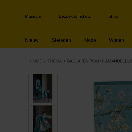
Sla
links
Header
over
Museum
Bezoek & Tickets
Shop
navigation
Spring
naar
de
Nieuw
Sieraden
Mode
Wonen
inhoud
Spring
naar
het
HOME
THEMA
BADLAKEN 70X140 AMANDELBL
menu