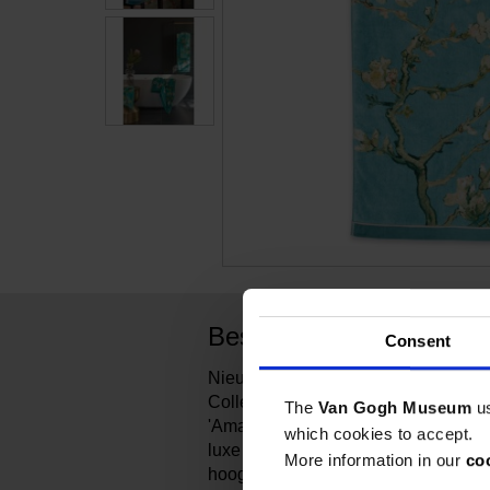
Beschrijving
Consent
Nieuw dit seizoen in de Beddingh
Collectie is het badgoed. Geïnspireer
The
Van Gogh Museum
u
'Amandelbloesem' heeft het design
which cookies to accept.
luxe badlaken ontworpen. Het is g
More information in our
co
hoogwaardige katoen met een zeer 