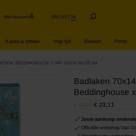
Mijn Account
EN
ES
NL
Koken & tafelen
Vrije tijd
Boeken
Prints
OESEM, BEDDINGHOUSE X VAN GOGH MUSEUM
Badlaken 70x1
Beddinghouse 
€
23,11
€
33,02
Jouw aankoop onderste
Officiële webshop Van 