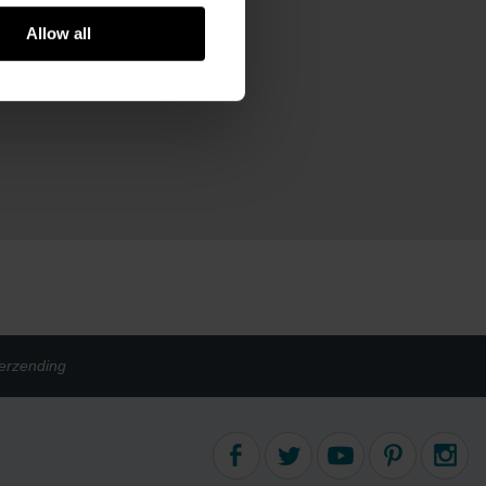
katoen (Better Cotton)
Allow all
erzending