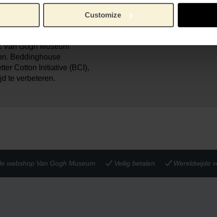
 zacht aan. Met de
100% 
Materiaal:
adgoed collectie haal je
Customize
e x Van Gogh Museum
tton. Beddinghouse
ter Cotton Initiative (BCI),
jd te verbeteren.
iële webshop Van Gogh Museum
Veilig betalen
Wereldwijde v