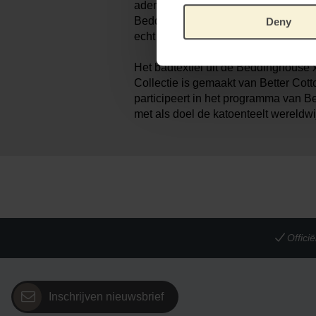
ademend, volumineus en voelt super
Beddinghouse x Van Gogh Museum b
Deny
echt design in huis.
Het badtextiel uit de Beddinghous
Collectie is gemaakt van Better Co
participeert in het programma van Bet
met als doel de katoenteelt wereldwi
Offic
Inschrijven nieuwsbrief