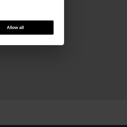
ram
Allow all
93070387 (NL)