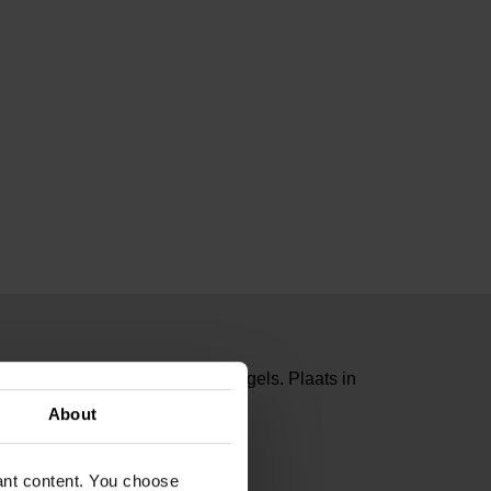
eschikbaar in Nederlands en Engels. Plaats in
ezen.
About
29643
beeld | Van Gogh Museum
vant content. You choose