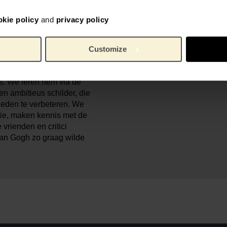
natie voor het boerenleven
24 cm
Lengte:
en eenvoudige maaltijd bij
17 cm
Breedte:
okie policy
and
privacy policy
t ‘er leven in’ zat, daar was
1 cm
Hoogte:
recies wat hij wilde.
360 g
Gewicht:
Customize
97894
ISBN:
e, onderzoeker bij het Van
ogh te werk ging bij de
s. We leren hem via de
n ambitieus schilder, die
heden te verbeteren. We
tie, maken kennis met de
 vrienden en critici
an Gogh zo graag wilde