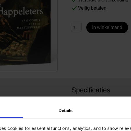
Veilig betalen
In winkelmand
Specificaties
ent van Goghs beroemdste
Paperback • 104 pagina's. B
elf als ‘après tout het beste
winkelmand om de taal te ki
Details
childerij in het voorjaar van
nen woonde en zijn broer
VG_3
Artikelnummer:
e schilderen voor de
Tijds
Merk:
ses cookies for essential functions, analytics, and to show rele