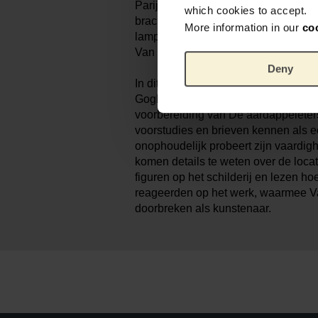
Parijse kunstmarkt. Van Goghs fasci
which cookies to accept.
bracht hem ertoe een tafereel van e
More information in our
co
lamplicht tot onderwerp te kiezen. Da
Van Gogh van overtuigd en dat was p
Deny
In dit boek beschrijft Bregje Gerrits
Gogh Museum, hoe zorgvuldig Van G
voorbereiding van De aardappeleter
voorstudies en brieven kennen als ee
onophoudelijk probeert zijn vaardig
komen details te weten over de loca
figuren op het schilderij en lezen hoe
reageerden op het werk, waarmee V
doorbreken als kunstenaar.