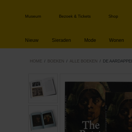
Sla
links
Header
over
Museum
Bezoek & Tickets
Shop
navigation
Spring
naar
de
Nieuw
Sieraden
Mode
Wonen
inhoud
Spring
naar
het
HOME
BOEKEN
ALLE BOEKEN
DE AARDAPPE
menu