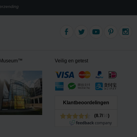
erzending
 Museum™
Veilig en getest