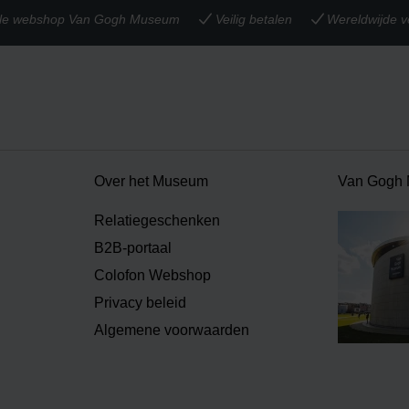
iële webshop Van Gogh Museum
Veilig betalen
Wereldwijde v
Over het Museum
Van Gogh
Relatiegeschenken
B2B-portaal
Colofon Webshop
Privacy beleid
Algemene voorwaarden