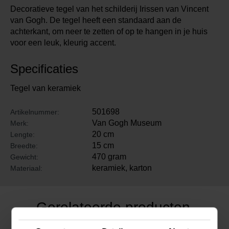
Decoratieve tegel van het schilderij Irissen van Vincent
van Gogh. De tegel heeft een standaard aan de
achterkant, om neer te zetten of op te hangen in je huis
voor een leuk, kleurig accent.
Specificaties
Tegel van keramiek
501698
Artikelnummer:
Van Gogh Museum
Merk:
20 cm
Lengte:
15 cm
Breedte:
470 gram
Gewicht:
keramiek, karton
Materiaal:
Gerelateerde producten