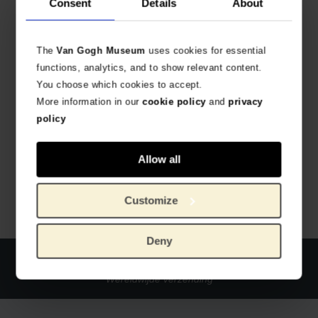
Consent
Details
About
The
Van Gogh Museum
uses cookies for essential
functions, analytics, and to show relevant content.
You choose which cookies to accept.
More information in our
cookie policy
and
privacy
policy
Van Gogh Verjaardagskalender
MEESTERWERKEN VAN GOGH
Allow all
€
9,88
Customize
Deny
Officiële webshop Van Gogh Museum
Veilig betalen
Wereldwijde verzending