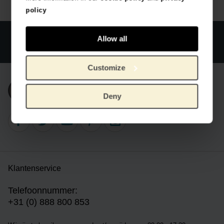
policy
Officiële webshop Van Gogh Museum
Veilig betalen
Allow all
Wereldwijde verzending
Customize
Inschrijven nieuwsbrief
Deny
Klantenservice
Telefoonnummer:
+31 (0) 888 800 853