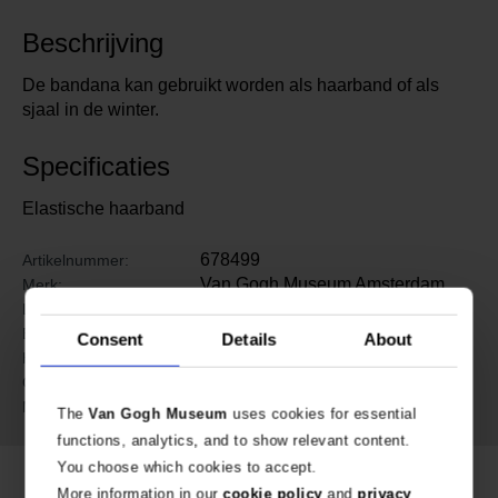
Beschrijving
De bandana kan gebruikt worden als haarband of als
sjaal in de winter.
Specificaties
Elastische haarband
678499
Artikelnummer:
Van Gogh Museum Amsterdam
Merk:
53 cm
Lengte:
24 cm
Breedte:
Consent
Details
About
0.2 cm
Hoogte:
36 gram
Gewicht:
RPET
Materiaal:
The
Van Gogh Museum
uses cookies for essential
functions, analytics, and to show relevant content.
You choose which cookies to accept.
More information in our
cookie policy
and
privacy