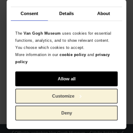
Gerelateerde producten
Consent
Details
About
The
Van Gogh Museum
uses cookies for essential
functions, analytics, and to show relevant content.
You choose which cookies to accept.
More information in our
cookie policy
and
privacy
policy
Allow all
Van Gogh Boekenlegger Zonnebloemen
METALEN BOEKENLEGGER
€
10,70
Customize
Deny
Officiële webshop Van Gogh Museum
Veilig betalen