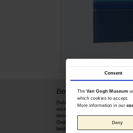
Consent
Beschrijving
The
Van Gogh Museum
u
which cookies to accept.
Dubbelzijdige creditcard houder gem
More information in our
co
exclusief ontworpen voor het Van G
tassenmerk MyWalit. De kleuraccent
Goghs schilderij Irissen. De kaartho
Deny
beide zijdes en een extra middenvak