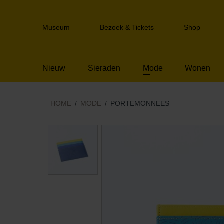
Sla
links
Header
over
Museum
Bezoek & Tickets
Shop
navigation
Spring
naar
de
Nieuw
Sieraden
Mode
Wonen
inhoud
Spring
naar
het
HOME
MODE
PORTEMONNEES
menu