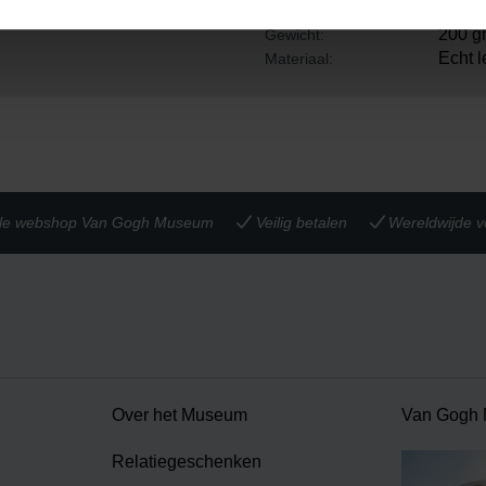
10 cm
Hoogte:
200 g
Gewicht:
Echt l
Materiaal:
iële webshop Van Gogh Museum
Veilig betalen
Wereldwijde v
Over het Museum
Van Gogh
Relatiegeschenken