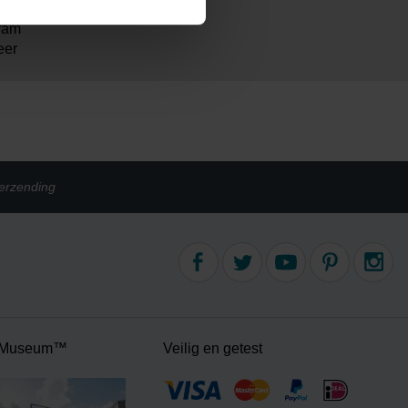
ram
eer
erzending
 Museum™
Veilig en getest