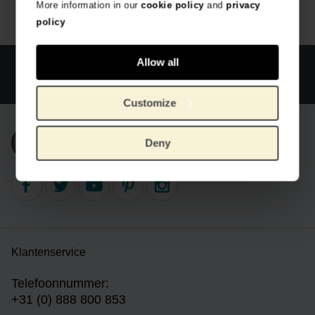
More information in our
cookie policy
and
privacy
policy
Allow all
Officiële webshop Van Gogh Museum
Veilig betalen
Wereldwijde verzending
Customize
Inschrijven nieuwsbrief
Deny
Klantenservice
Telefoonnummer:
+31 (0) 888 800 853