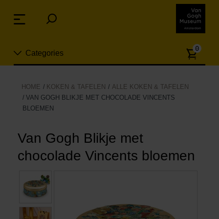
Sla
links
Menu
over
Spring
Aanta
naar
0
Categories
artike
de
inhoud
Spring
Nieuw
HOME
KOKEN & TAFELEN
ALLE KOKEN & TAFELEN
naar
VAN GOGH BLIKJE MET CHOCOLADE VINCENTS
n
het
BLOEMEN
Sieraden
menu
Van Gogh Blikje met
Mode
chocolade Vincents bloemen
Wonen
Koken & tafelen
Vrije tijd