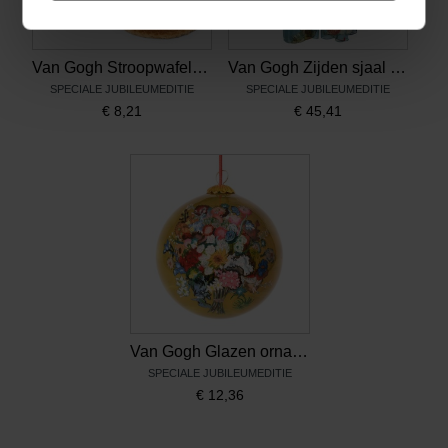
Van Gogh Stroopwafels in blik Vincents bloemen
Van Gogh Zijden sjaal Vincents bloemen
SPECIALE JUBILEUMEDITIE
SPECIALE JUBILEUMEDITIE
€
8,21
€
45,41
Van Gogh Glazen ornament Vincents bloemen
SPECIALE JUBILEUMEDITIE
€
12,36