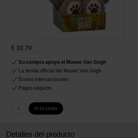
Libros
Lienzos y Láminas
€
10,70
Regalos
Su compra apoya el Museo Van Gogh
La tienda official del Museo Van Gogh
Envíos internacionales
Pagos seguros
In la cesta
Detalles del producto