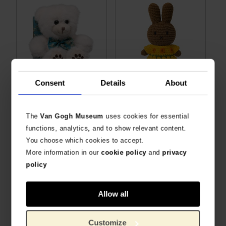
Consent
Details
About
Oso de peluche Van Gogh, Almendro en flor
Melanie Van Gogh nuevo vestido, Los girasoles
PELUCHE SUAVE
PRODUCTO OFICIAL VAN GOGH MUSEUM
The
Van Gogh Museum
uses cookies for essential
€
10,70
€
26,40
functions, analytics, and to show relevant content.
You choose which cookies to accept.
More information in our
cookie policy
and
privacy
policy
Allow all
Customize