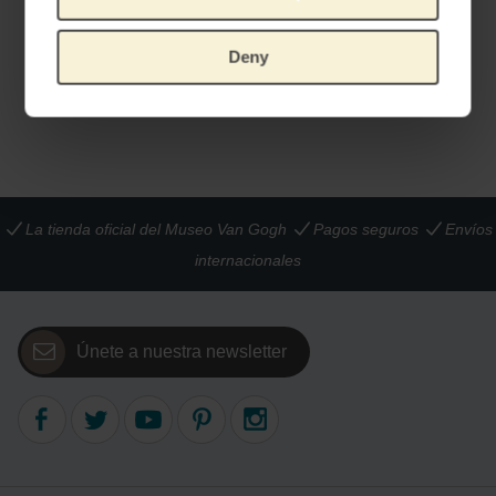
Muñeco Van Gogh, Vincent
Vincent - First Words
Deny
PRODUCTO OFICIAL VAN GOGH MUSEUM
IDIOMA: EN & NL
€
31,36
€
6,41
La tienda oficial del Museo Van Gogh
Pagos seguros
Envíos
internacionales
Únete a nuestra newsletter